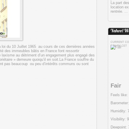
La part de
location ex
rentrée. ...
Yahoo! We
CURRENT CON
8:59 PM CET
la loi du 10 Juillet 1965 au cours de ces dernières années
iété des immeubles bâtis en France font ressortir
e laxisme au détriment d’un engagement plus engagé des
riétaire » demeure quoiqu’il en soit.La France souffre du
n’ont pas beaucoup ou peu d’intérêts communs ou sont
Fair
Feels like:
Barometer:
Humidity:
Visibility:
Dewpoint: 