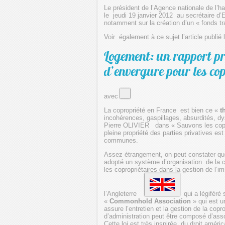
Le président de l’Agence nationale de l’
le jeudi 19 janvier 2012 au secrétaire d
notamment sur la création d’un « fonds tra
Voir également à ce sujet l’article publié
Logement: un rapport p
d’envergure pour les cop
avec
La copropriété en France est bien ce «
t
incohérences, gaspillages, absurdités, 
Pierre OLIVIER dans « Sauvons les coprop
pleine propriété des parties privatives es
communes.
Assez étrangement, on peut constater que
adopté un système d’organisation de la 
les copropriétaires dans la gestion de l’i
l’Angleterre
qui a légiféré 
«
Commonhold Association
» qui est u
assure l’entretien et la gestion de la cop
d’administration peut être composé d’ass
Cette loi est très inspirée du droit améric