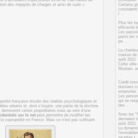
Certains g
ion des impayés de charges et ainsi de suite ».
constatent
l ...
Plus les l
efficacité
Les passoi
parmi les 
pa ...
La chanteu
maison de 
août 2021
Cette vill
Moutain, av
...
Crédit imm
dossiers c
emprunter
Les person
qui ne res
priété française résulte des réalités psychologiques et
des ...
les urbains et dont s’inspire une partie de la doctrine
es demeurent certes propriétaires mais au sein d’une
Avec les "f
identiels sur le net
peut permettre de modifier les
devraient 
 la copropriété en France. Mais ce n’est pas suffisant.
août 2021
Le dynamis
l'immobilie
recettes t .