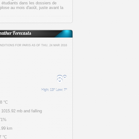
s étudiants dans les dossiers de
plose au mois d'août, juste avant la
ather Forecasts
DITIONS FOR PARIS AS OF THU, 24 MAR 2016
8°
High: 13° Low: 7°
 8 °C
 1015.92 mb and falling
 71%
 9.99 km
7 °C