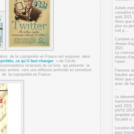
Airbnb met
connaître l
août 2021
Alors que 
plus en pl
soit p ...
Combien a
réseau d'a
2021
La croissa
ituation de la copropriété en France est exposée dans
réseau d’a
priétés, ce qu’il faut changer
» de Cécile
l’anim ...
ommandons la lecture de ce livre qui présente la
 nous amène vers une réflexion profonde en remettant
Fausses an
e de la copropriété en France.
fraudes ass
Alors que 
avec de fa
...
Le démembr
transmissi
août 2021
[AVIS D'EX
propriété e
fiscalité a .
Location ét
pour trouv