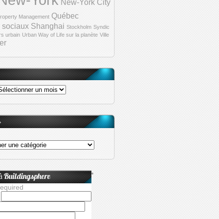
New-York City
Québec
roperty Management
 sociaux
Shanghai
Stockholm
Syndic
rs urbain
Urban Way of Life sur la planète
Ville
er
s
 à Buildingsphere
required