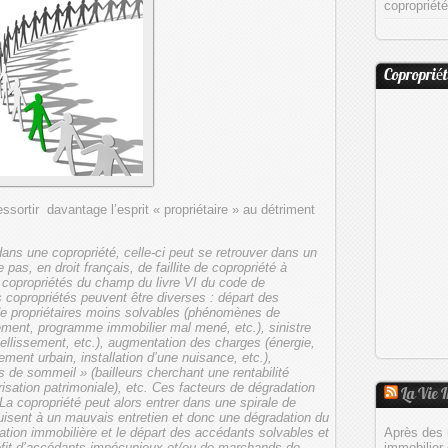
coproprié
Copropriét
ressortir davantage l’esprit « propriétaire » au détriment
dans une copropriété, celle-ci peut se retrouver dans un
ste pas, en droit français, de faillite de copropriété à
es copropriétés du champ du livre VI du code de
 copropriétés peuvent être diverses : départ des
t de propriétaires moins solvables (phénomènes de
ement, programme immobilier mal mené, etc.), sinistre
viellissement, etc.), augmentation des charges (énergie,
ment urbain, installation d’une nuisance, etc.),
 de sommeil » (bailleurs cherchant une rentabilité
isation patrimoniale), etc. Ces facteurs de dégradation
La Vie
a copropriété peut alors entrer dans une spirale de
uisent à un mauvais entretien et donc une dégradation du
Après des 
sation immobilière et le départ des accédants solvables et
immobilier 
ofit d’accédants impécunieux et/ou de marchands de