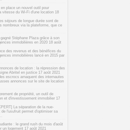
 en place un nouvel outil pour
a vitesse du Wi-Fi d'une location
18
les séjours de longue durée sont de
us nombreux via la plateforme, que ce
 gagné Stéphane Plaza grâce à son
gences immobilières en 2020
18 août
nce des revenus et des bénéfices du
gences immobilières lancé en 2015 par
nonces de location : la répression des
igne Abritel en justice
17 août 2021
des escrocs arnaquent des internautes
usses annonces sur le site de location
ement de propriété, un outil de
on et d'investissement immobilier
17
PERT] La séparation de la nue-
t de l'usufruit permet d'optimiser sa
..
udiante : le grand rush du mois d'août
er un logement
17 août 2021