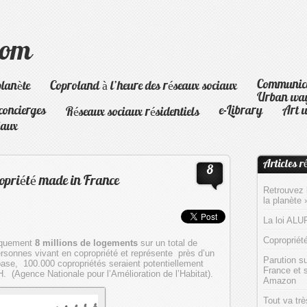
com
Communicat
planète
Coproland à l’heure des réseaux sociaux
Urban way 
 concierges
e-Library
Art 
Réseaux sociaux résidentiels
iaux
Articles r
8
propriété made in France
Retrouvez l
la planète
La loi ALU
Copropriét
tiquement
8 millions de logements
sur un total de
ersonnes vivant en copropriété et représente près d’un
Parution s
 base, 100.000 copropriétés seraient potentiellement
France et s
 (Agence Nationale pour l’Amélioration de l’Habitat).
Amazon
Tout va tr