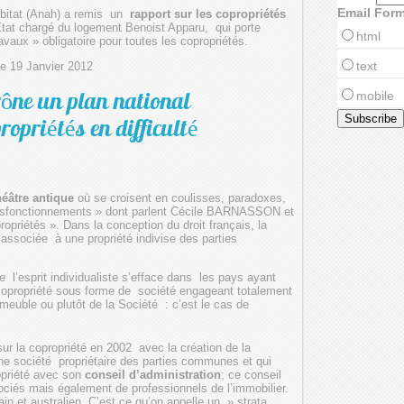
Email For
habitat (Anah) a remis un
rapport sur les copropriétés
’Etat chargé du logement Benoist Apparu, qui porte
html
vaux » obligatoire pour toutes les copropriétés.
text
 le 19 Janvier 2012
mobile
rône un plan national
ropriétés en difficulté
héâtre antique
où se croisent en coulisses, paradoxes,
dysfonctionnements » dont parlent Cécile BARNASSON et
riétés ». Dans la conception du droit français, la
t associée à une propriété indivise des parties
 l’esprit individualiste s’efface dans les pays ayant
copropriété sous forme de société engageant totalement
mmeuble ou plutôt de la Société : c’est le cas de
sur la copropriété en 2002 avec la création de la
ne société propriétaire des parties communes et qui
ropriété avec son
conseil d’administration
; ce conseil
ociés mais également de professionnels de l’immobilier.
ain et australien. C’est ce qu’on appelle un » strata