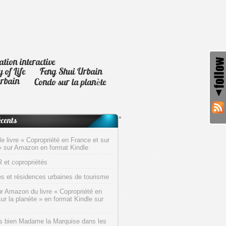
ion interactive
of Life
Feng Shui Urbain
urbain
Condo sur la planète
écents
e livre « Copropriété en France et sur
 » sur Amazon en format Kindle
R et copropriétés
és et résidences urbaines de tourisme
ur Amazon du livre « Copropriété en
ur la planète » en format Kindle sur
ès bien Madame la Marquise dans les