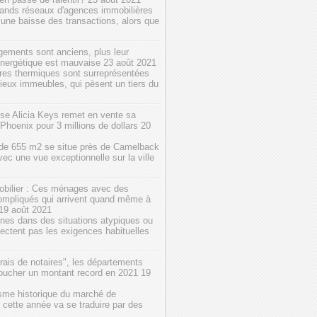
rands réseaux d'agences immobilières
 une baisse des transactions, alors que
ogements sont anciens, plus leur
 énergétique est mauvaise
23 août 2021
res thermiques sont surreprésentées
vieux immeubles, qui pèsent un tiers du
se Alicia Keys remet en vente sa
Phoenix pour 3 millions de dollars
20
a de 655 m2 se situe près de Camelback
ec une vue exceptionnelle sur la ville
obilier : Ces ménages avec des
ompliqués qui arrivent quand même à
19 août 2021
nes dans des situations atypiques ou
pectent pas les exigences habituelles
rais de notaires", les départements
toucher un montant record en 2021
19
me historique du marché de
r cette année va se traduire par des
..