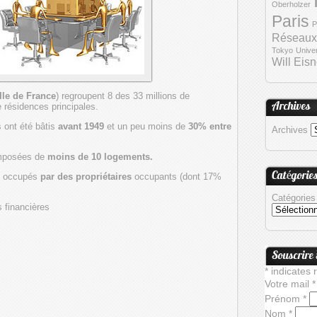
Oberholzer
Paris
P
Réseaux
Tokyo
Unive
Will Eisn
Ile de France
) regroupent 8 des 33 millions de
 résidences principales.
Archives
 ont été bâtis
avant 1949
et un peu moins de
30% entre
Archives
omposées de
moins de 10 logements.
Catégorie
t occupés
par des propriétaires
occupants (dont 17%
Catégories
s financières
Souscrire
*
indicates 
Votre mail
*
Prénom
*
Nom
*