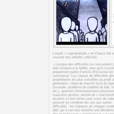
.
L’esprit « copropriétaire » en France fait 
souvent des intérêts collectifs.
« Lorsque des difficultés se concentrent 
état similaire à la faillite, bien qu’il n’exi
proprement parler (l’article 29-6 exclut l
commerce). Les causes de difficultés des
propriétaires les plus solvables au profi
génération, chute du marché local du log
(incendie, problème de stabilité du bâti, 
etc.), question d’environnement (environne
mauvaise gestion, arrivée de « marchands
locative à court terme sans souci de valor
peuvent se combiner les uns aux autres. L
difficultés : les impayés de charges cond
bâti, qui à son tour entraîne une dévalori
des investisseurs « patrimoniaux » au pr