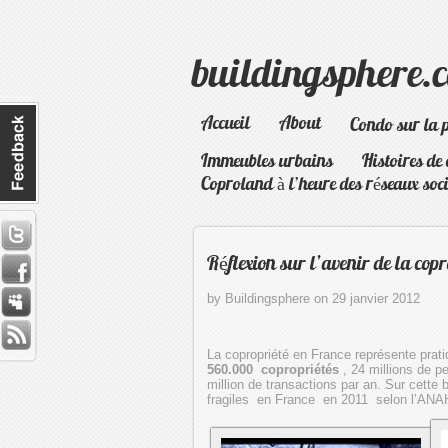
buildingsphere.
Accueil
About
Condo sur la 
Immeubles urbains
Histoires de
Coproland à l’heure des réseaux soc
Réflexion sur l’avenir de la co
by Buildingsphere on 29 janvier 2012
La copropriété en France représente pra
560.000 copropriétés
, 24 millions de p
million de transactions par an. Sur cette
fragiles en France en 2011 selon l’ANAH.