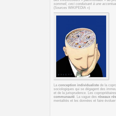
sommeil, ceci conduisant à une accentuat
(Sources WIKIPEDIA »)
La
conception individualiste
de la copro
sociologiques qui se dégagent des immeub
et de la jurisprudence. Les copropriétair
communauté
. La vague des
réseaux rés
mentalités et les données et faire évoluer