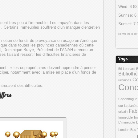
Wind: 4.83
Sunrise: 6
ressent très peu à l’immeuble. Les impayés dans les
Sunset: 7:
u . Certains immeubles souffrent d’un manque d’entretien
POWERED B
la notion de fonds de prévoyance en usage en Amérique
 que dans toutes les provinces canadiennes où cette
, Dominique Braye, Président de l’ANAH a rendu un
es faisant ressortir les difficultés financières de
Tags
nt : « les copropriétaires doivent apprendre à penser
56 Leonard B
nticiper, notamment avec la mise en place d’un fonds de
Biblioth
Co
urbaines
Con
reraient des difficultés.
iffres
Copenhague
sur la planèt
Fab
urbain
Immeuble
Im
L'immeuble
L
London Bus 