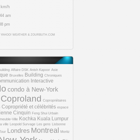
 km/h
:44 am
08 pm
Y
YAHOO! WEATHER
&
ZOURBUTH.COM
uilding
Affaire DSK
Anish Kapoor
Asie
èque
Building
Bruxelles
Chroniques
mmunication Interactive
do
condo à New-York
Coproland
Copropriétaires
Copropriété et célébrités
e
espace
ienne Cinquin
Feng Shui Urbain
Kochka
Kuala Lumpur
meuble-Ville
a ville
Leopold Survage
Les gens
Lisbonne
Montreal
Londres
Tour
Moritz
New-York