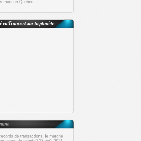
tés made in Quebec…
é en France et sur la planète
 Immo
records de transactions, le marché
en passe de ralentir?
23 août 2021