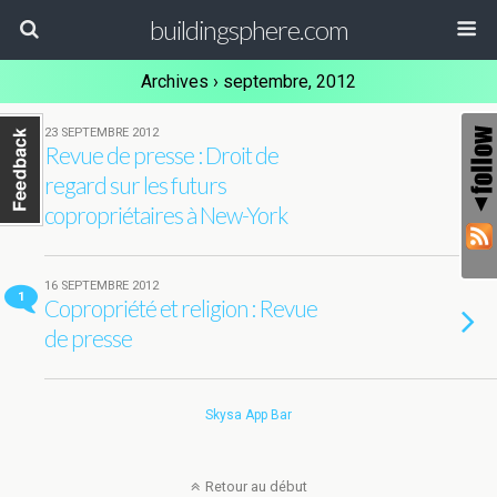
buildingsphere.com
Archives › septembre, 2012
23 SEPTEMBRE 2012
Revue de presse : Droit de
regard sur les futurs
copropriétaires à New-York
16 SEPTEMBRE 2012
1
Copropriété et religion : Revue
de presse
Skysa App Bar
Retour au début