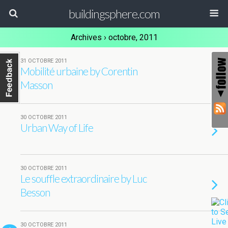
buildingsphere.com
Archives › octobre, 2011
31 OCTOBRE 2011
Mobilité urbaine by Corentin
Masson
30 OCTOBRE 2011
Urban Way of Life
30 OCTOBRE 2011
Le souffle extraordinaire by Luc
Besson
30 OCTOBRE 2011