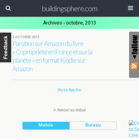
buildingsphere.com
Archives › octobre, 2013
2 OCTOBRE 2013
Parution sur Amazon du livre
« Copropriété en France et sur la
planète » en format Kindle sur
Amazon
Skysa App Bar
Retour au début
Mobile
Bureau