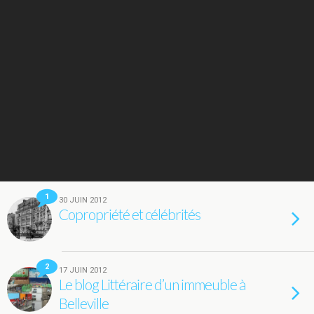
1
30 JUIN 2012
Copropriété et célébrités
2
17 JUIN 2012
Le blog Littéraire d’un immeuble à
Belleville